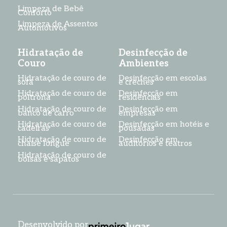
Limpeza de Bebê
Conforto
Limpeza de Assentos
Automotivos
Hidratação de
Desinfecção de
Couro
Ambientes
Hidratação de couro de
Desinfecção em escolas
sofá
e creches
Hidratação de couro de
Desinfecção em
poltrona
residências
Hidratação de couro de
Desinfecção em
banco de carro
empresas
Hidratação de couro de
Desinfecção em hotéis e
cadeiras
pousadas
Hidratação de couro de
Desinfecção em
chaise longue
auditórios e teatros
Hidratação de couro de
bolsas e sapatos
Desenvolvido por