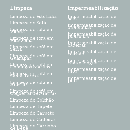
Limpeza
Impermeabilização
Limpeza de Estofados
Impermeabilização de
sofá
Limpeza de Sofá
Impermeabilização de
almofadas
Limpeza de sofá em
Vitória
Impermeabilização de
poltronas
Limpeza de sofá em
Vila Velha
Impermeabilização de
cadeiras
Limpeza de sofá em
Serra
Impermeabilização de
colchão
Limpeza de sofá em
Guarapari
Impermeabilização de
chaise longue
Limpeza de sofá em
Domingos Martins
Impermeabilização de
divã
Limpeza de sofá em
Santa Teresa
Impermeabilização de
puff
Limpeza de sofá em
Aracruz
Limpeza de sofá em
Coqueiral de Aracruz
Limpeza de Colchão
Limpeza de Tapete
Limpeza de Carpete
Limpeza de Cadeiras
Limpeza de Carrinho
de Bebê