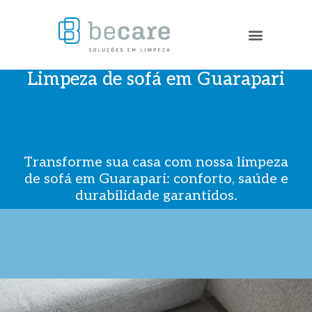
Limpeza de sofá em Guarapari
Transforme sua casa com nossa limpeza
de sofá em Guarapari: conforto, saúde e
durabilidade garantidos.