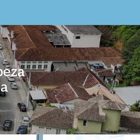
peza
sa