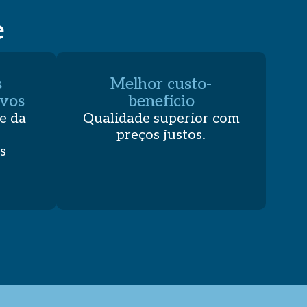
e
s
Melhor custo-
ivos
benefício
e da
Qualidade superior com
preços justos.
s