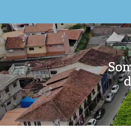
Som
d