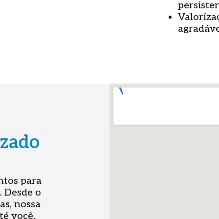
persisten
Valoriza
agradáve
izado
ntos para
. Desde o
as, nossa
té você.