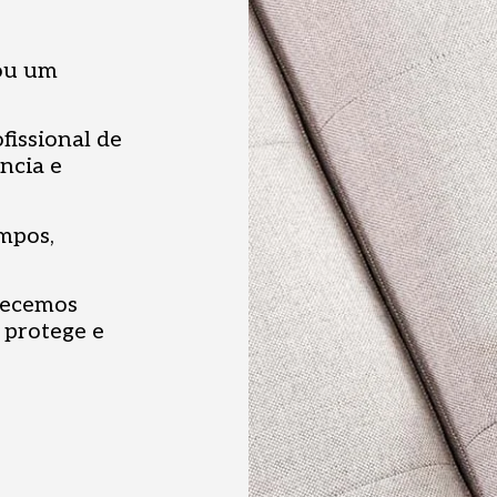
 ou um
fissional de
ncia e
mpos,
erecemos
 protege e