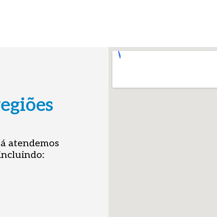
egiões
 Já atendemos
incluindo: